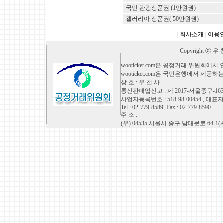
국민 관광상품권 (1만원권)
갤러리아 상품권( 50만원권)
갤러리아 상품권(10만원)
|
회사소개
|
이용
갤러리아 상품권 (1만원권)
Copyright ⓒ 우 천
증정용 롯데백화점
증정용 신세계백화점
wooticket.com은 공정거래 위원회
wooticket.com은 국민은행에서 제공하
증정용 현대백화점
상 호 : 우 천 사
증정용 갤러리아
통신판매업신고 : 제 2017-서울중구-16
AK 증정용5만원권
사업자등록번호 : 518-98-00454 , 대표
삼성, 5만원권
Tel : 02-779-8589, Fax : 02-779-8590
주 소 :
이랜드 상품권 (10만원)
(우) 04535 서울시 중구 남대문로 64-1
삼성상품권 (10만원권)
메가마트(10만원권)
아이파크 (10만원권)
AK플라자 (10만원권)
금강제화 상품권 (10만원권)
금강제화 상품권 (7만원권)
금강제화 상품권 (5만원권)
농협하나로상품권(10만원권)
농협하나로상품권(5만원권)